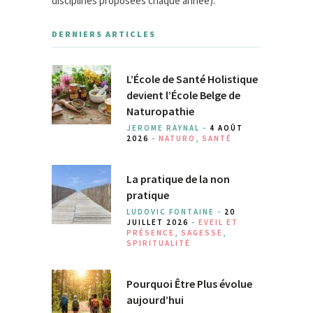
disciplines proposées chaque année).
DERNIERS ARTICLES
L’École de Santé Holistique
devient l’École Belge de
Naturopathie
JEROME RAYNAL -
4 AOÛT
2026
-
NATURO
,
SANTÉ
La pratique de la non
pratique
LUDOVIC FONTAINE -
20
JUILLET 2026
-
EVEIL ET
PRÉSENCE
,
SAGESSE
,
SPIRITUALITÉ
Pourquoi Être Plus évolue
aujourd’hui