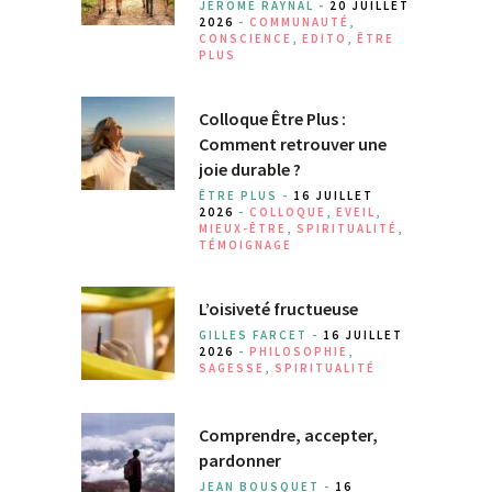
JEROME RAYNAL -
20 JUILLET
2026
-
COMMUNAUTÉ
,
CONSCIENCE
,
EDITO
,
ÊTRE
PLUS
Colloque Être Plus :
Comment retrouver une
joie durable ?
ÊTRE PLUS -
16 JUILLET
2026
-
COLLOQUE
,
EVEIL
,
MIEUX-ÊTRE
,
SPIRITUALITÉ
,
TÉMOIGNAGE
L’oisiveté fructueuse
GILLES FARCET -
16 JUILLET
2026
-
PHILOSOPHIE
,
SAGESSE
,
SPIRITUALITÉ
Comprendre, accepter,
pardonner
JEAN BOUSQUET -
16