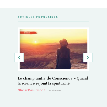
ARTICLES POPULAIRES
Le champ unifié de Conscience – Quand
Si, vous 
la science rejoint la spiritualité
magnétis
Olivier Desurmont
Sylvain P
IL Y'A 6 ANS