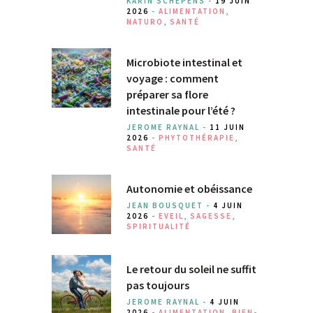
KARIN SCHEPENS -
19 JUIN
2026
-
ALIMENTATION
,
NATURO
,
SANTÉ
Microbiote intestinal et
voyage : comment
préparer sa flore
intestinale pour l’été ?
JEROME RAYNAL -
11 JUIN
2026
-
PHYTOTHÉRAPIE
,
SANTÉ
Autonomie et obéissance
JEAN BOUSQUET -
4 JUIN
2026
-
EVEIL
,
SAGESSE
,
SPIRITUALITÉ
Le retour du soleil ne suffit
pas toujours
JEROME RAYNAL -
4 JUIN
2026
-
ALIMENTATION
,
BIEN-